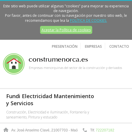
Este sitio web puede utilizar algunas "cookies" para mejorar su experiencia
de navegación.
Por favor, antes de continuar con su navegación por nuestro sitio web, le
recomendamos que lea la
POLÍTICA DE COOKIES.
Aceptar la Política de cookies
PRESENTACIÓN
EMPRESAS
CONTACTO
Empresas menorquinas del sector de la construcción y derivados
Fundi Electricidad Mantenimiento
y Servicios
Construcción, Electricidad e iluminación, Fontanería y
saneamiento, Pintura y estucado
Av. José Anselmo Clavé, 210
07703 - Maó
Tlf.
722207182