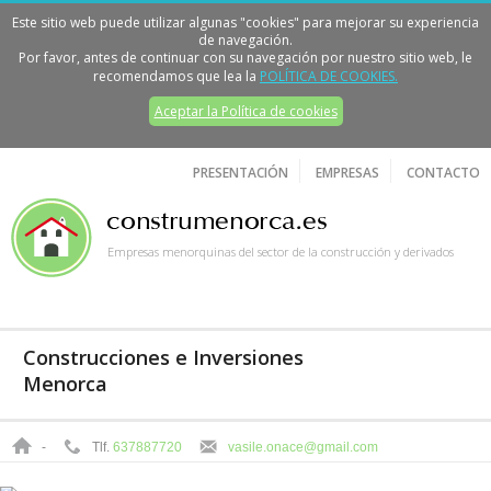
Este sitio web puede utilizar algunas "cookies" para mejorar su experiencia
de navegación.
Por favor, antes de continuar con su navegación por nuestro sitio web, le
recomendamos que lea la
POLÍTICA DE COOKIES.
Aceptar la Política de cookies
PRESENTACIÓN
EMPRESAS
CONTACTO
Empresas menorquinas del sector de la construcción y derivados
Construcciones e Inversiones
Menorca
-
Tlf.
637887720
vasile.onace@gmail.com