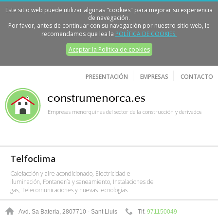
Este sitio web puede utilizar algunas "cookies" para mejorar su experiencia
de navegación.
Por favor, antes de continuar con su navegación por nuestro sitio web, le
recomendamos que lea la
POLÍTICA DE COOKIES.
Aceptar la Política de cookies
PRESENTACIÓN
EMPRESAS
CONTACTO
Empresas menorquinas del sector de la construcción y derivados
Telfoclima
Calefacción y aire acondicionado, Electricidad e
iluminación, Fontanería y saneamiento, Instalaciones de
gas, Telecomunicaciones y nuevas tecnologías
Avd. Sa Bateria, 28
07710 - Sant Lluís
Tlf.
971150049