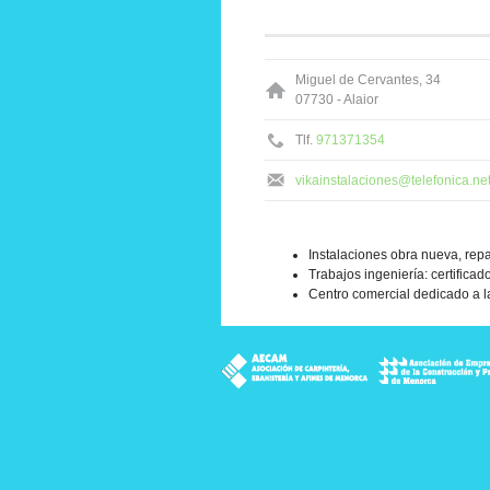
Miguel de Cervantes, 34
07730 - Alaior
Tlf.
971371354
vikainstalaciones@telefonica.ne
Instalaciones obra nueva, repar
Trabajos ingeniería: certificad
Centro comercial dedicado a la
rucción de Menorca
sas de Instalaciones de Saneamiento, Fontanería y Gas de Menorca
de Empresas de Instalaciones Eléctricas y de Telecomunicaciones de
e Pintores de Menorca
iación de Empresarios Canteros de Menorca
ASCOME - Asociación Empresarial de Comerciantes d
PIME Menorca