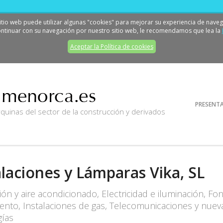
sitio web puede utilizar algunas "cookies" para mejorar su experiencia de naveg
ontinuar con su navegación por nuestro sitio web, le recomendamos que lea la
Aceptar la Política de cookies
con
PRESENT
inas del sector de la construcción y derivados
alaciones y Lámparas Vika, SL
ión y aire acondicionado, Electricidad e iluminación, Fon
ento, Instalaciones de gas, Telecomunicaciones y nuev
gías