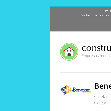
Este 
Por favor, antes de c
Empresas menorqu
Bene
Calefacc
de gas