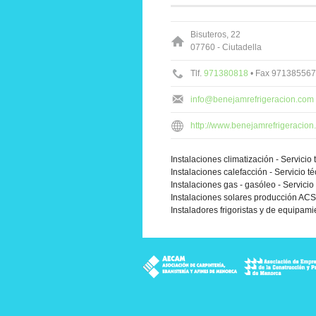
Bisuteros, 22
07760 - Ciutadella
Tlf.
971380818
• Fax 971385567
info@benejamrefrigeracion.com
http://www.benejamrefrigeracio
Instalaciones climatización - Servicio 
Instalaciones calefacción - Servicio t
Instalaciones gas - gasóleo - Servicio
Instalaciones solares producción ACS
Instaladores frigoristas y de equipami
rucción de Menorca
sas de Instalaciones de Saneamiento, Fontanería y Gas de Menorca
de Empresas de Instalaciones Eléctricas y de Telecomunicaciones de
e Pintores de Menorca
iación de Empresarios Canteros de Menorca
ASCOME - Asociación Empresarial de Comerciantes d
PIME Menorca