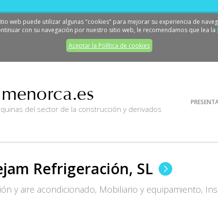
sitio web puede utilizar algunas "cookies" para mejorar su experiencia de naveg
ontinuar con su navegación por nuestro sitio web, le recomendamos que lea la
Aceptar la Política de cookies
con
PRESENT
inas del sector de la construcción y derivados
jam Refrigeración, SL
ión y aire acondicionado, Mobiliario y equipamiento, In