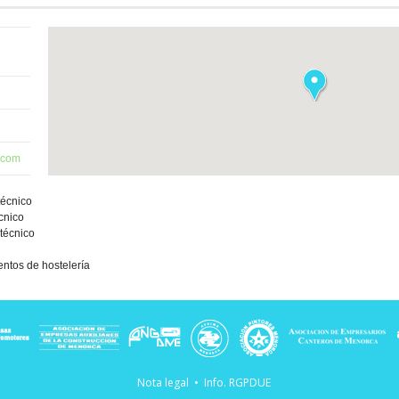
n.com
técnico
écnico
 técnico
entos de hostelería
 Menorca
e Menorca
Nota legal
•
Info. RGPDUE