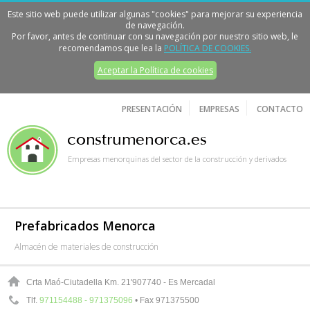
Este sitio web puede utilizar algunas "cookies" para mejorar su experiencia
de navegación.
Por favor, antes de continuar con su navegación por nuestro sitio web, le
recomendamos que lea la
POLÍTICA DE COOKIES.
Aceptar la Política de cookies
PRESENTACIÓN
EMPRESAS
CONTACTO
Empresas menorquinas del sector de la construcción y derivados
Prefabricados Menorca
Almacén de materiales de construcción
Crta Maó-Ciutadella Km. 21'9
07740 - Es Mercadal
Tlf.
971154488 - 971375096
• Fax 971375500