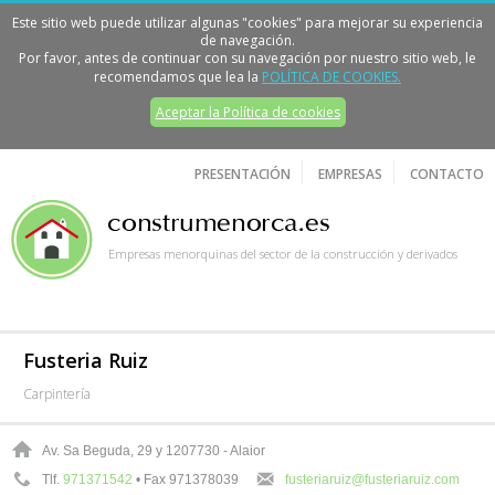
Este sitio web puede utilizar algunas "cookies" para mejorar su experiencia
de navegación.
Por favor, antes de continuar con su navegación por nuestro sitio web, le
recomendamos que lea la
POLÍTICA DE COOKIES.
Aceptar la Política de cookies
PRESENTACIÓN
EMPRESAS
CONTACTO
Empresas menorquinas del sector de la construcción y derivados
Fusteria Ruiz
Carpintería
Av. Sa Beguda, 29 y 12
07730 - Alaior
Tlf.
971371542
• Fax 971378039
fusteriaruiz@fusteriaruiz.com