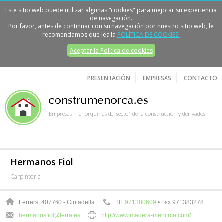
Este sitio web puede utilizar algunas "cookies" para mejorar su experiencia
de navegación.
Por favor, antes de continuar con su navegación por nuestro sitio web, le
recomendamos que lea la
POLÍTICA DE COOKIES.
Aceptar la Política de cookies
PRESENTACIÓN
EMPRESAS
CONTACTO
Empresas menorquinas del sector de la construcción y derivados
Hermanos Fiol
Carpintería
Ferrers, 4
07760 - Ciutadella
Tlf.
971380609
• Fax 971383278
hermanosfiol@terra.es
http://www.madera-menorca.com/